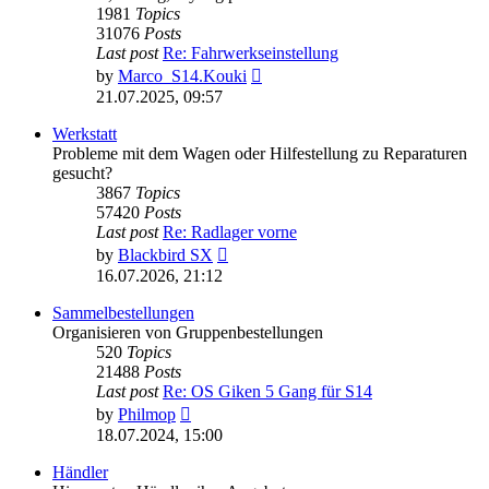
1981
Topics
31076
Posts
Last post
Re: Fahrwerkseinstellung
View
by
Marco_S14.Kouki
the
21.07.2025, 09:57
latest
post
Werkstatt
Probleme mit dem Wagen oder Hilfestellung zu Reparaturen
gesucht?
3867
Topics
57420
Posts
Last post
Re: Radlager vorne
View
by
Blackbird SX
the
16.07.2026, 21:12
latest
post
Sammelbestellungen
Organisieren von Gruppenbestellungen
520
Topics
21488
Posts
Last post
Re: OS Giken 5 Gang für S14
View
by
Philmop
the
18.07.2024, 15:00
latest
post
Händler