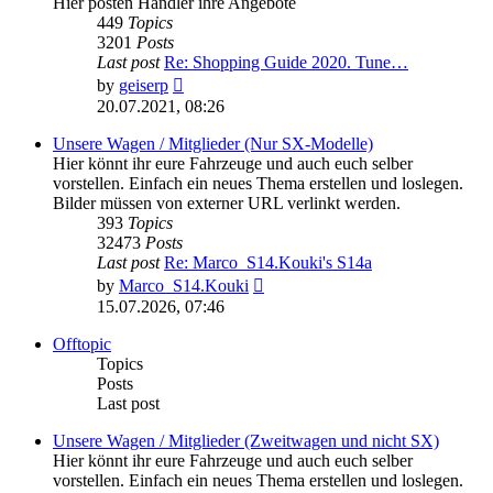
Hier posten Händler ihre Angebote
449
Topics
3201
Posts
Last post
Re: Shopping Guide 2020. Tune…
View
by
geiserp
the
20.07.2021, 08:26
latest
post
Unsere Wagen / Mitglieder (Nur SX-Modelle)
Hier könnt ihr eure Fahrzeuge und auch euch selber
vorstellen. Einfach ein neues Thema erstellen und loslegen.
Bilder müssen von externer URL verlinkt werden.
393
Topics
32473
Posts
Last post
Re: Marco_S14.Kouki's S14a
View
by
Marco_S14.Kouki
the
15.07.2026, 07:46
latest
post
Offtopic
Topics
Posts
Last post
Unsere Wagen / Mitglieder (Zweitwagen und nicht SX)
Hier könnt ihr eure Fahrzeuge und auch euch selber
vorstellen. Einfach ein neues Thema erstellen und loslegen.