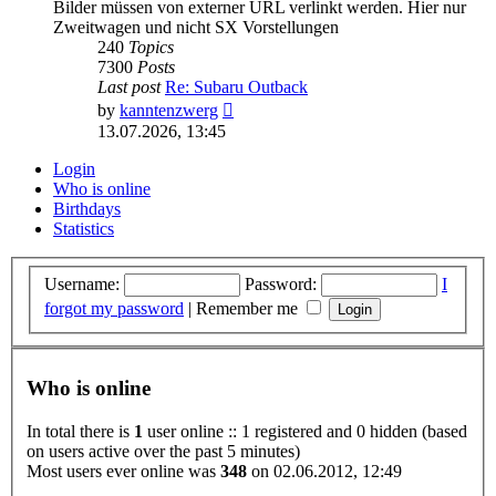
Bilder müssen von externer URL verlinkt werden. Hier nur
Zweitwagen und nicht SX Vorstellungen
240
Topics
7300
Posts
Last post
Re: Subaru Outback
View
by
kanntenzwerg
the
13.07.2026, 13:45
latest
post
Login
Who is online
Birthdays
Statistics
Username:
Password:
I
forgot my password
|
Remember me
Who is online
In total there is
1
user online :: 1 registered and 0 hidden (based
on users active over the past 5 minutes)
Most users ever online was
348
on 02.06.2012, 12:49