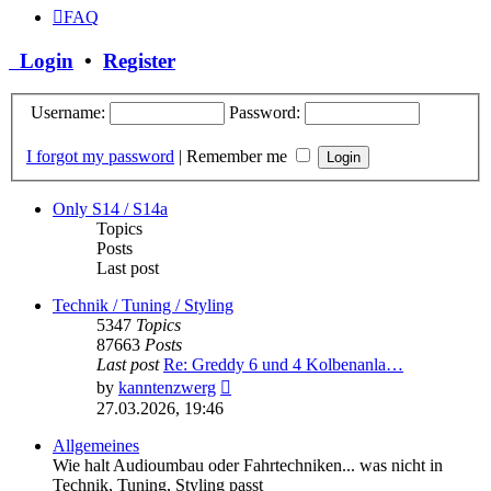
FAQ
Login
•
Register
Username:
Password:
I forgot my password
|
Remember me
Only S14 / S14a
Topics
Posts
Last post
Technik / Tuning / Styling
5347
Topics
87663
Posts
Last post
Re: Greddy 6 und 4 Kolbenanla…
View
by
kanntenzwerg
the
27.03.2026, 19:46
latest
post
Allgemeines
Wie halt Audioumbau oder Fahrtechniken... was nicht in
Technik, Tuning, Styling passt