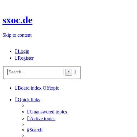
sxoc.de
Skip to content
Login
Register
Advanced
Search
search
Board index
Offtopic
Quick links
Unanswered topics
Active topics
Search