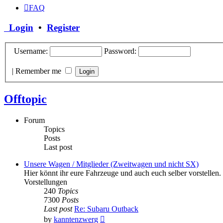
FAQ
Login
•
Register
Username:
Password:
|
Remember me
Offtopic
Forum
Topics
Posts
Last post
Unsere Wagen / Mitglieder (Zweitwagen und nicht SX)
Hier könnt ihr eure Fahrzeuge und auch euch selber vorstellen
Vorstellungen
240
Topics
7300
Posts
Last post
Re: Subaru Outback
View
by
kanntenzwerg