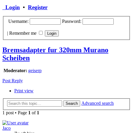
Login
•
Register
Username:
Password:
|
Remember me
Bremsadapter fur 320mm Murano
Scheiben
Moderator:
geiserp
Post Reply
Print view
Advanced search
Search
1 post • Page
1
of
1
Jaco