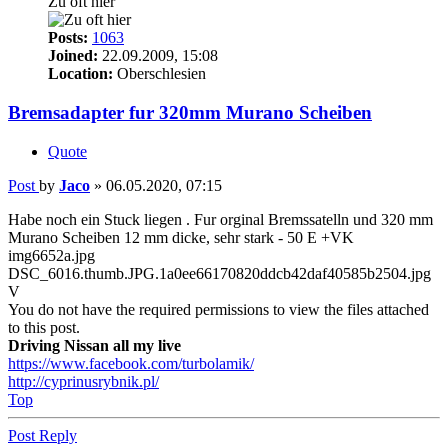
Zu oft hier
Posts:
1063
Joined:
22.09.2009, 15:08
Location:
Oberschlesien
Bremsadapter fur 320mm Murano Scheiben
Quote
Post
by
Jaco
»
06.05.2020, 07:15
Habe noch ein Stuck liegen . Fur orginal Bremssatelln und 320 mm
Murano Scheiben 12 mm dicke, sehr stark - 50 E +VK
img6652a.jpg
DSC_6016.thumb.JPG.1a0ee66170820ddcb42daf40585b2504.jpg
V
You do not have the required permissions to view the files attached
to this post.
Driving Nissan all my live
https://www.facebook.com/turbolamik/
http://cyprinusrybnik.pl/
Top
Post Reply