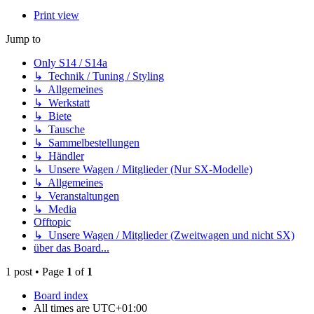
Print view
Jump to
Only S14 / S14a
↳ Technik / Tuning / Styling
↳ Allgemeines
↳ Werkstatt
↳ Biete
↳ Tausche
↳ Sammelbestellungen
↳ Händler
↳ Unsere Wagen / Mitglieder (Nur SX-Modelle)
↳ Allgemeines
↳ Veranstaltungen
↳ Media
Offtopic
↳ Unsere Wagen / Mitglieder (Zweitwagen und nicht SX)
über das Board...
1 post • Page
1
of
1
Board index
All times are
UTC+01:00