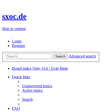
sxoc.de
Skip to content
Login
Register
Advanced search
Search
Board index
Only S14 / S14a
Biete
Quick links
Unanswered topics
Active topics
Search
FAQ