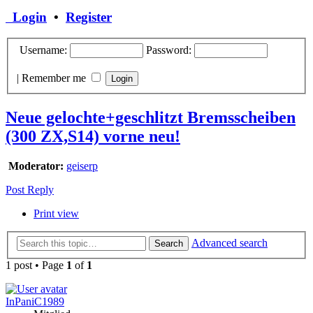
Login
•
Register
Username:
Password:
|
Remember me
Neue gelochte+geschlitzt Bremsscheiben
(300 ZX,S14) vorne neu!
Moderator:
geiserp
Post Reply
Print view
Advanced search
Search
1 post • Page
1
of
1
InPaniC1989