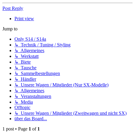
Post Reply
Print view
Jump to
Only S14 / S14a
↳ Technik / Tuning / Styling
↳ Allgemeines
↳ Werkstatt
↳ Biete
↳ Tausche
↳ Sammelbestellungen
↳ Händler
↳ Unsere Wagen / Mitglieder (Nur SX-Modelle)
↳ Allgemeines
↳ Veranstaltungen
↳ Media
Offtopic
↳ Unsere Wagen / Mitglieder (Zweitwagen und nicht SX)
über das Board...
1 post • Page
1
of
1