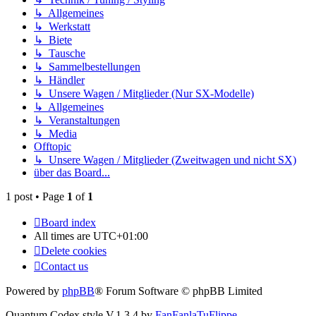
↳ Allgemeines
↳ Werkstatt
↳ Biete
↳ Tausche
↳ Sammelbestellungen
↳ Händler
↳ Unsere Wagen / Mitglieder (Nur SX-Modelle)
↳ Allgemeines
↳ Veranstaltungen
↳ Media
Offtopic
↳ Unsere Wagen / Mitglieder (Zweitwagen und nicht SX)
über das Board...
1 post • Page
1
of
1
Board index
All times are
UTC+01:00
Delete cookies
Contact us
Powered by
phpBB
® Forum Software © phpBB Limited
Quantum Codex style V.1.3.4 by
FanFanlaTuFlippe