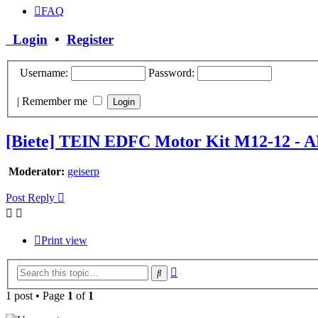
FAQ
Login
•
Register
Username:
Password:
|
Remember me
[Biete] TEIN EDFC Motor Kit M12-12 
Moderator:
geiserp
Post Reply
Print view
Advanced
Search
search
1 post • Page
1
of
1