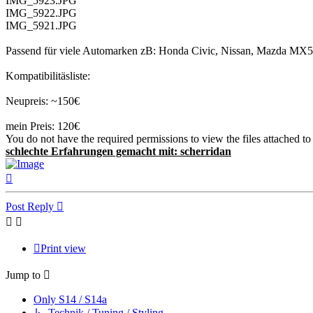
IMG_5923.JPG
IMG_5922.JPG
IMG_5921.JPG
Passend für viele Automarken zB: Honda Civic, Nissan, Mazda MX5, T
Kompatibilitäsliste:
Neupreis: ~150€
mein Preis: 120€
You do not have the required permissions to view the files attached to 
schlechte Erfahrungen gemacht mit: scherridan
Top
Post Reply
Print view
Jump to
Only S14 / S14a
↳ Technik / Tuning / Styling