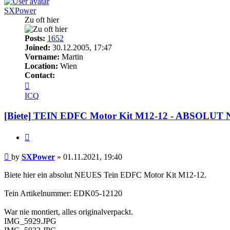
SXPower
Zu oft hier
Posts:
1652
Joined:
30.12.2005, 17:47
Vorname:
Martin
Location:
Wien
Contact:
Contact
SXPower
ICQ
[Biete] TEIN EDFC Motor Kit M12-12 - ABSOLUT
Quote
Post
by
SXPower
»
01.11.2021, 19:40
Biete hier ein absolut NEUES Tein EDFC Motor Kit M12-12.
Tein Artikelnummer: EDK05-12120
War nie montiert, alles originalverpackt.
IMG_5929.JPG