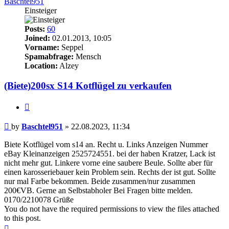
Baschtel951
Einsteiger
Posts:
60
Joined:
02.01.2013, 10:05
Vorname:
Seppel
Spamabfrage:
Mensch
Location:
Alzey
(Biete)200sx S14 Kotflügel zu verkaufen
Quote
Post
by
Baschtel951
»
22.08.2023, 11:34
Biete Kotflügel vom s14 an. Recht u. Links Anzeigen Nummer
eBay Kleinanzeigen 2525724551. bei der haben Kratzer, Lack ist
nicht mehr gut. Linkere vorne eine saubere Beule. Sollte aber für
einen karosseriebauer kein Problem sein. Rechts der ist gut. Sollte
nur mal Farbe bekommen. Beide zusammen/nur zusammen
200€VB. Gerne an Selbstabholer Bei Fragen bitte melden.
0170/2210078 Grüße
You do not have the required permissions to view the files attached
to this post.
Top