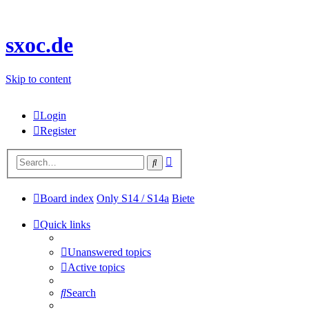
sxoc.de
Skip to content
Login
Register
Advanced
Search
search
Board index
Only S14 / S14a
Biete
Quick links
Unanswered topics
Active topics
Search