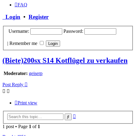
FAQ
Login
•
Register
Username:
Password:
|
Remember me
(Biete)200sx S14 Kotflügel zu verkaufen
Moderator:
geiserp
Post Reply
Print view
Advanced
Search
search
1 post • Page
1
of
1